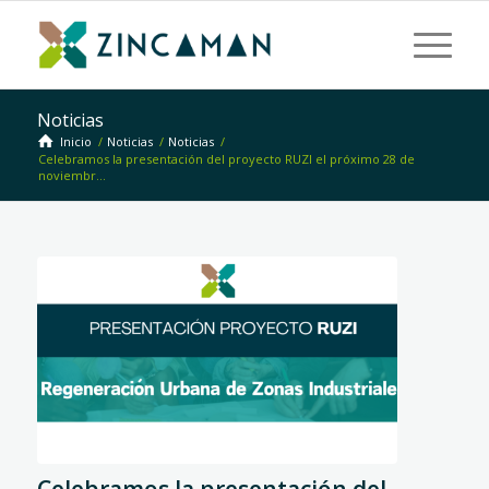
Noticias
Inicio
/
Noticias
/
Noticias
/
Celebramos la presentación del proyecto RUZI el próximo 28 de
noviembr...