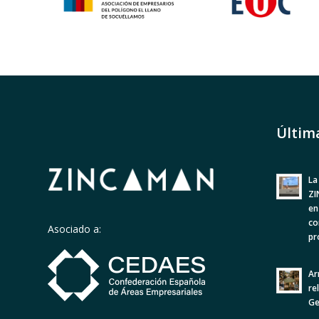
Últim
La
ZI
en
co
Asociado a:
pr
Ar
re
Ge