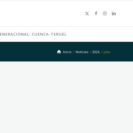
GENERACIONAL: CUENCA-TERUEL
Inicio
/
Noticias
/
2026
/
julio