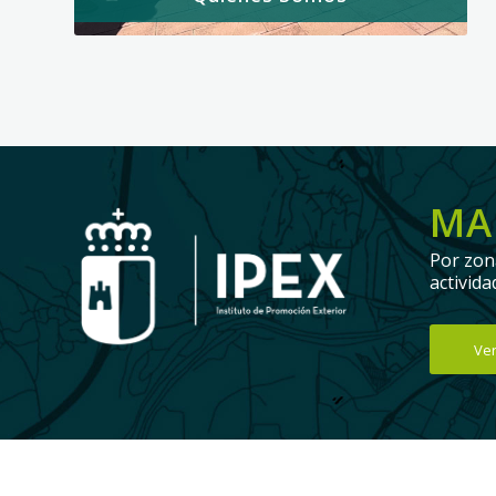
MA
Por zon
activid
Ve