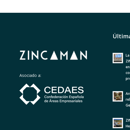
Últim
La
ZI
en
co
Asociado a:
pr
Ar
re
Ge
ZI
He