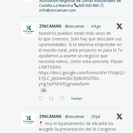
Asociación Regional de Zonas Industriales de
Castilla-La Mancha
600 000 800
info@zincaman.com
ZINCAMAN
@zincaman
·
4 Ago
Nuestros pueblos están más vivos de
lo que creemos. Solo hay que descubrir sus
oportunidades. Si te interesa emprender en
el mundo rural, ¡este proyecto es para ti! Te
ayudamos a asumir un negocio que
necesita relevo, como esta asesoría. Plazas
LIMITADAS:
https://docs.google.com/forms/d/e/1FAIpQLScg
E7jLC_JqGVeAQbCRJdk305ZfNz-
yHg7aIFNFKfQg/viewform
Twitter
ZINCAMAN
@zincaman
·
29 Jul
Hoy el Ayuntamiento de Alicante ha
acogido la presentación del IX Congreso