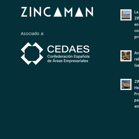
La
ZI
en
co
Asociado a:
pr
Ar
re
Ge
ZI
He
Pr
pa
em