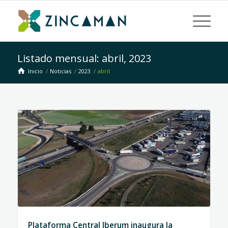
Listado mensual: abril, 2023
Inicio
/
Noticias
/
2023
/
abril
Plataforma Central Iberum inaugura la