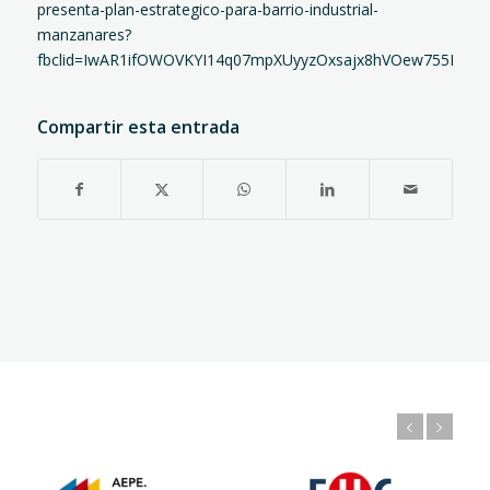
presenta-plan-estrategico-para-barrio-industrial-
manzanares?
fbclid=IwAR1ifOWOVKYI14q07mpXUyyzOxsajx8hVOew755Eu0
Compartir esta entrada