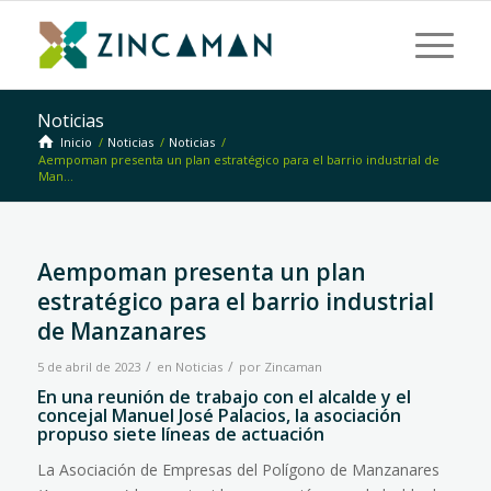
Noticias
Inicio
/
Noticias
/
Noticias
/
Aempoman presenta un plan estratégico para el barrio industrial de
Man...
Aempoman presenta un plan
estratégico para el barrio industrial
de Manzanares
/
/
5 de abril de 2023
en
Noticias
por
Zincaman
En una reunión de trabajo con el alcalde y el
concejal Manuel José Palacios, la asociación
propuso siete líneas de actuación
La Asociación de Empresas del Polígono de Manzanares