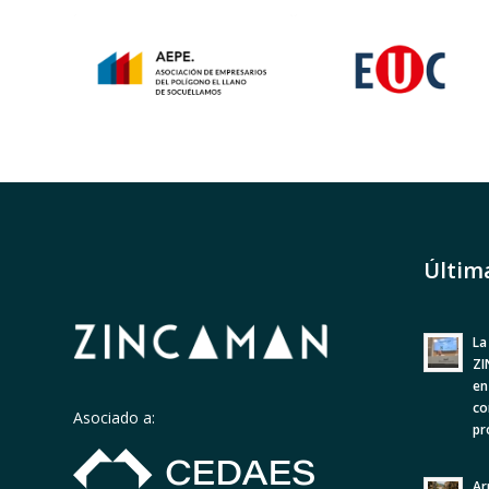
Últim
La
ZI
en
co
Asociado a:
pr
Ar