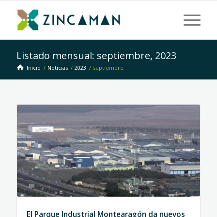
Listado mensual: septiembre, 2023
Inicio
/
Noticias
/
2023
/
septiembre
El Parque Industrial Montearagón da nuevos