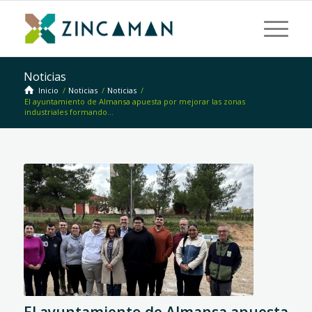
Noticias
Inicio
/
Noticias
/
Noticias
/
El ayuntamiento de Almansa apuesta por mejorar las zonas
industriales formando...