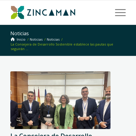
Noticias
Inicio
/
Noticias
/
Noticias
/
La Consejera de Desarrollo Sostenible establece las pautas que
seguirán ...