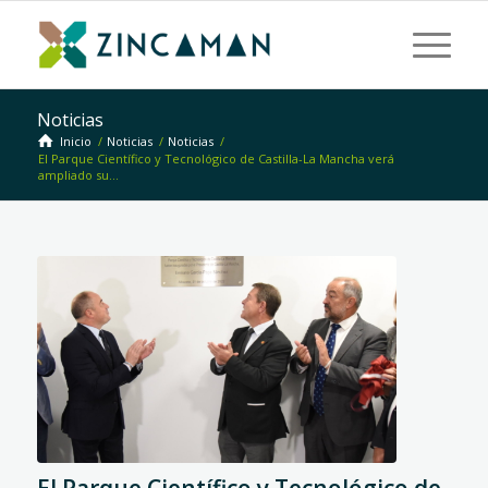
Noticias
Inicio
/
Noticias
/
Noticias
/
El Parque Científico y Tecnológico de Castilla-La Mancha verá
ampliado su...