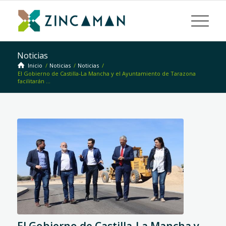
Noticias
Inicio
/
Noticias
/
Noticias
/
El Gobierno de Castilla-La Mancha y el Ayuntamiento de Tarazona
facilitarán ...