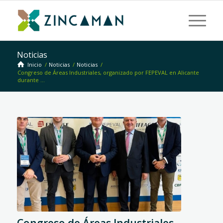
Noticias
Inicio
/
Noticias
/
Noticias
/
Congreso de Áreas Industriales, organizado por FEPEVAL en Alicante
durante ...