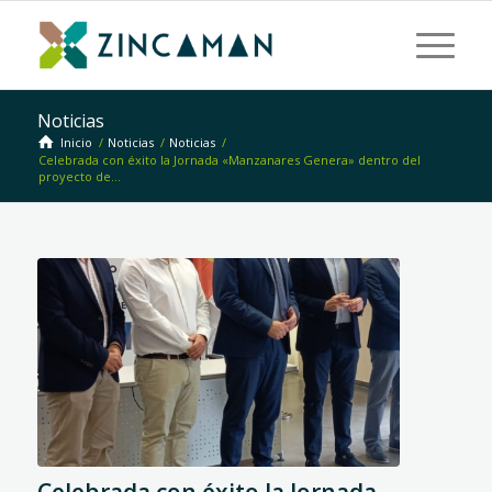
Noticias
Inicio
/
Noticias
/
Noticias
/
Celebrada con éxito la Jornada «Manzanares Genera» dentro del
proyecto de...