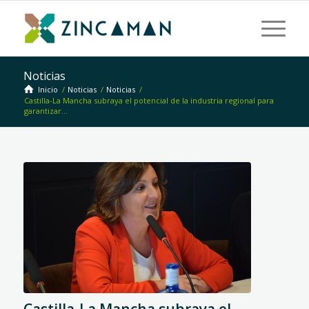
Noticias
Inicio
/
Noticias
/
Noticias
/
Castilla-La Mancha subraya el potencial de la industria regional para
garantizar...