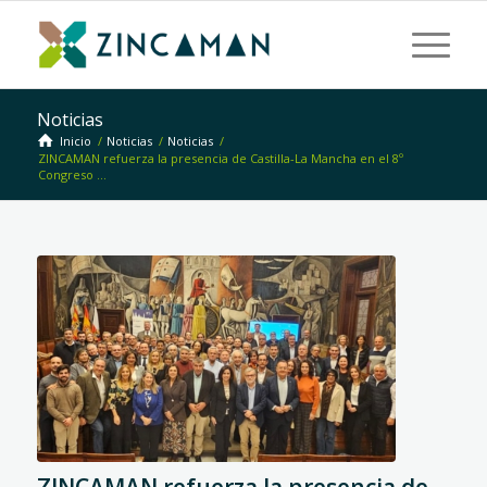
Noticias
Inicio
/
Noticias
/
Noticias
/
ZINCAMAN refuerza la presencia de Castilla-La Mancha en el 8º
Congreso ...