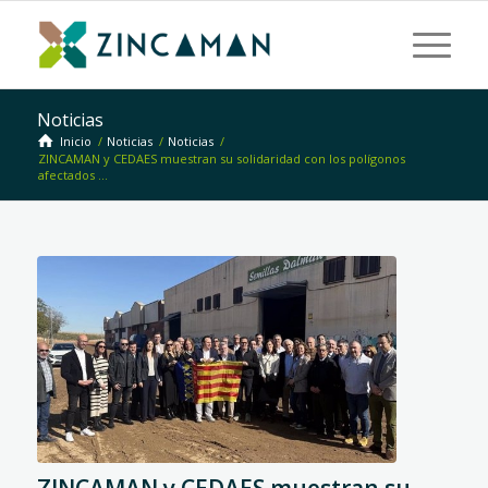
Noticias
Inicio
/
Noticias
/
Noticias
/
ZINCAMAN y CEDAES muestran su solidaridad con los polígonos
afectados ...