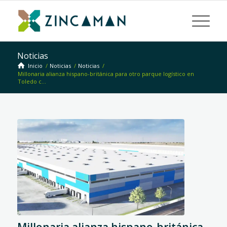
Noticias
Inicio
/
Noticias
/
Noticias
/
Millonaria alianza hispano-británica para otro parque logístico en
Toledo c...