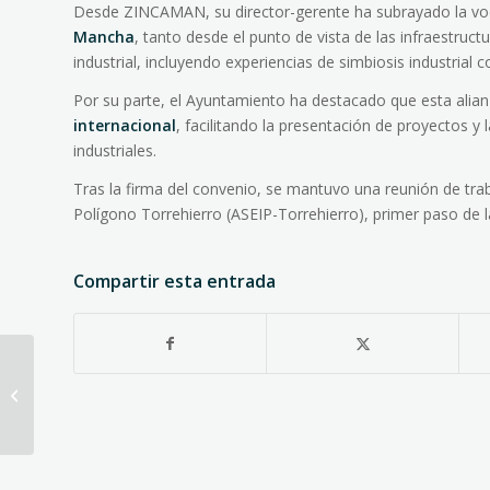
Desde ZINCAMAN, su director-gerente ha subrayado la voc
Mancha
, tanto desde el punto de vista de las infraestruc
industrial, incluyendo experiencias de simbiosis industrial 
Por su parte, el Ayuntamiento ha destacado que esta alian
internacional
, facilitando la presentación de proyectos y
industriales.
Tras la firma del convenio, se mantuvo una reunión de trab
Polígono Torrehierro (ASEIP-Torrehierro), primer paso de l
Compartir esta entrada
Un repaso a 2025:
preparados para los
nuevos retos del
próximo año