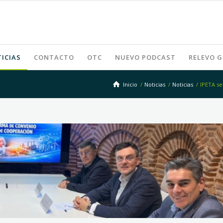
ICIAS
CONTACTO
OTC
NUEVO PODCAST
RELEVO 
Inicio
/
Noticias
/
Noticias
/
IPETA se