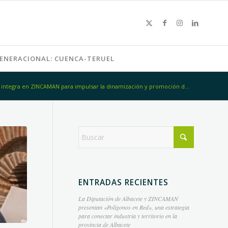
GENERACIONAL: CUENCA-TERUEL
 integra en ZINCAMAN para impulsar la dinamización y promoción d...
ENTRADAS RECIENTES
La Diputación de Albacete y ZINCAMAN
presentan «Polígonos en Red», una estrategia
para conectar industria y territorio en la
provincia de Albacete