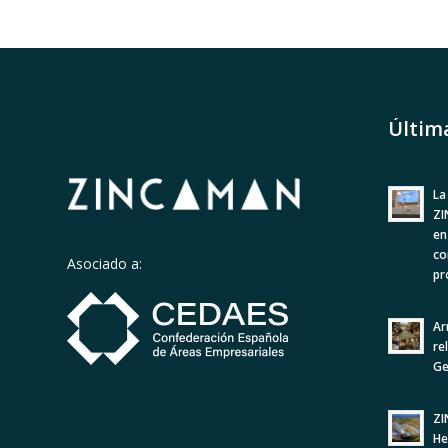
Últim
La
ZI
en
co
Asociado a:
pr
Ar
re
Ge
ZI
He