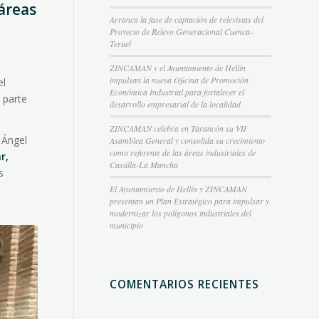
áreas
Arranca la fase de captación de relevistas del
Proyecto de Relevo Generacional Cuenca–
Teruel
ZINCAMAN y el Ayuntamiento de Hellín
impulsan la nueva Oficina de Promoción
el
Económica Industrial para fortalecer el
 parte
desarrollo empresarial de la localidad
ZINCAMAN celebra en Tarancón su VII
 Ángel
Asamblea General y consolida su crecimiento
como referente de las áreas industriales de
r,
Castilla-La Mancha
s
El Ayuntamiento de Hellín y ZINCAMAN
presentan un Plan Estratégico para impulsar y
modernizar los polígonos industriales del
municipio
COMENTARIOS RECIENTES