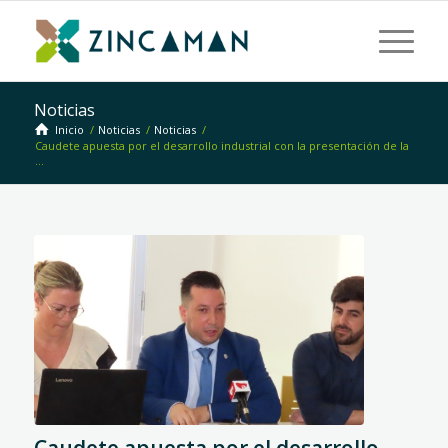
Noticias
Inicio
/
Noticias
/
Noticias
/
Caudete apuesta por el desarrollo industrial con la presentación de la
...