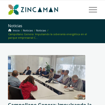
Noticias
Inicio
/
Noticias
/
Noticias
/
Campollano Genera: Impulsando la soberanía energética en el
parque empresarial C...