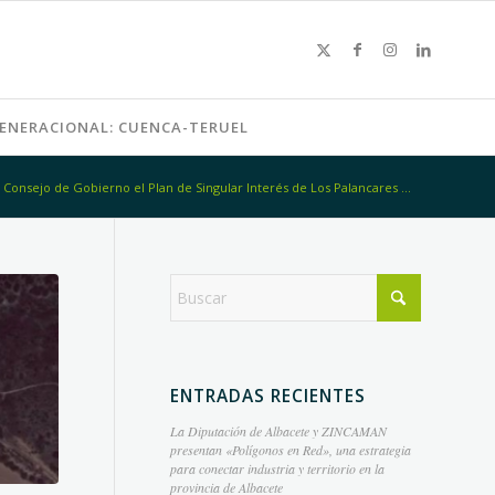
GENERACIONAL: CUENCA-TERUEL
Consejo de Gobierno el Plan de Singular Interés de Los Palancares ...
ENTRADAS RECIENTES
La Diputación de Albacete y ZINCAMAN
presentan «Polígonos en Red», una estrategia
para conectar industria y territorio en la
provincia de Albacete