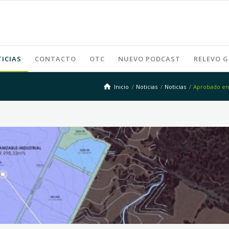
ICIAS
CONTACTO
OTC
NUEVO PODCAST
RELEVO 
Inicio
/
Noticias
/
Noticias
/
Aprobado en 