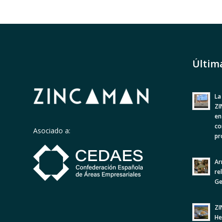
Últim
La
ZI
en
co
Asociado a:
pr
Ar
re
Ge
ZI
He