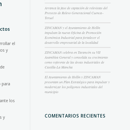
n
Arranca la fase de captación de relevistas del
Proyecto de Relevo Generacional Cuenca–
Teruel
ZINCAMAN y el Ayuntamiento de Hellín
ectos
impulsan la nueva Oficina de Promoción
Económica Industrial para fortalecer el
desarrollo empresarial de la localidad
ollar el
ros y
ZINCAMAN celebra en Tarancón su VII
Asamblea General y consolida su crecimiento
como referente de las áreas industriales de
 de
Castilla-La Mancha
El Ayuntamiento de Hellín y ZINCAMAN
presentan un Plan Estratégico para impulsar y
o para
modernizar los polígonos industriales del
municipio
ante los
COMENTARIOS RECIENTES
s y