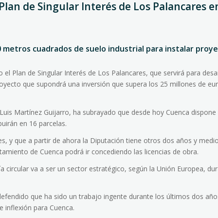
lan de Singular Interés de Los Palancares e
 metros cuadrados de suelo industrial para instalar proy
l Plan de Singular Interés de Los Palancares, que servirá para desarr
proyecto que supondrá una inversión que supera los 25 millones de eu
é Luis Martínez Guijarro, ha subrayado que desde hoy Cuenca dispone
buirán en 16 parcelas.
, y que a partir de ahora la Diputación tiene otros dos años y medi
ntamiento de Cuenca podrá ir concediendo las licencias de obra.
 circular va a ser un sector estratégico, según la Unión Europea, dur
defendido que ha sido un trabajo ingente durante los últimos dos año
 inflexión para Cuenca.