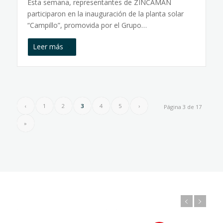
Esta semana, representantes de ZINCAMAN
participaron en la inauguración de la planta solar
“Campillo”, promovida por el Grupo…
Leer más
‹
1
2
3
4
5
›
Página 3 de 17
»