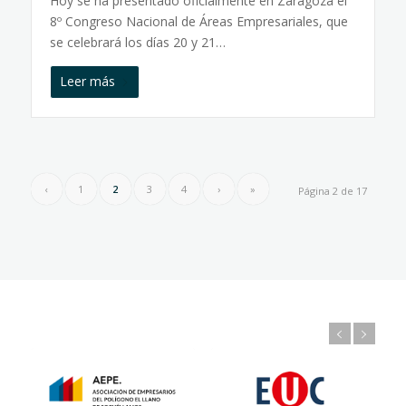
Hoy se ha presentado oficialmente en Zaragoza el
8º Congreso Nacional de Áreas Empresariales, que
se celebrará los días 20 y 21…
Leer más
‹
1
2
3
4
›
»
Página 2 de 17