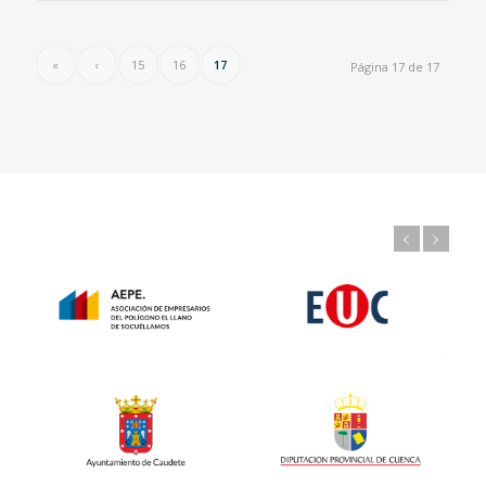
«
‹
15
16
17
Página 17 de 17