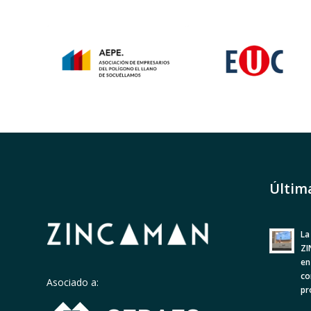
Últim
La
ZI
en
co
Asociado a:
pr